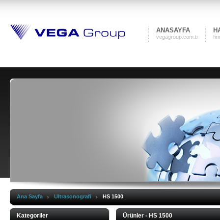
ANASAYFA
H
vegagroup.com.tr
fi
Ana Sayfa
Ultrasonografi
HS 1500
Kategoriler
Ürünler - HS 1500